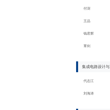
付澍
王品
钱君辉
覃剑
集成电路设计与
代志江
刘海涛