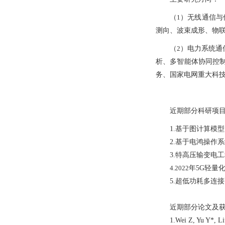
（
1
）
无线通信与
测向、波束成形、物
（
2
）电力系统通
析、多智能体协同控
务、国家电网重大科
近期部分科研项
1.基于图计算模
2.基于电鸿操作
3.特高压输变电
4.2022
年
5G
轻量
5.超低功耗多连
近期部分论文及
1.Wei Z
,
Yu Y
*,
Li