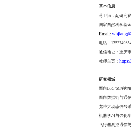
基本
信息
蒋卫恒
，
副研究
国家自然科学基
Email:
whjiang@
电话
：
135274935
通信
地址：重庆
https
教师
主页：
研究领域
面向
B5G/6G
的智
面向数据链与通
宽带大
动态
信号
机器
学习与
强化
飞行器
测控通信