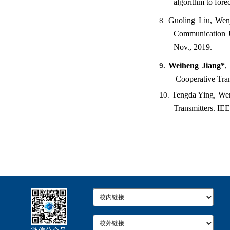
algorithm to fore
Guoling Liu, Wen
8.
Communication U
Nov., 2019.
Weiheng Jiang*
,
9.
Cooperative Tran
Tengda Ying, We
10.
Transmitters. IE