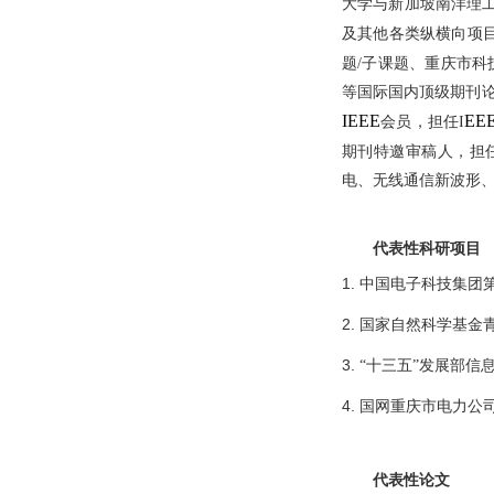
大学
与新加坡
南洋理
及
其他
各类
纵
横向
项
题
/
子课题、重庆市科
等
国际国内顶级
期刊
IEEE
EEE
会员，担任
I
期刊
特邀
审稿人
，担
电
、
无线通信新波形
代表性科研项目
1.
中国电子科技集团
2.
国家
自然科学基金
3.
“
十三五
”
发展部
信
4.
国网
重庆
市电力公
代表性
论文