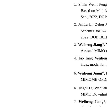
Shilin Wen , Pen
1.
Based on Modulat
Sep., 2022, DOI
Jingfu Li, Zehui 
2.
Schemes for K-u
2022, DOI: 10.
Weiheng Jiang
*, 
3.
Assisted MIMO Co
Tao Tang,
Weihen
4.
index model for m
Weiheng Jiang
*, 
5.
MIMOME-OFDM Sec
Jingfu Li, Wenjia
6.
MIMO Downlink Ne
Weiheng Jian
g*,
7.