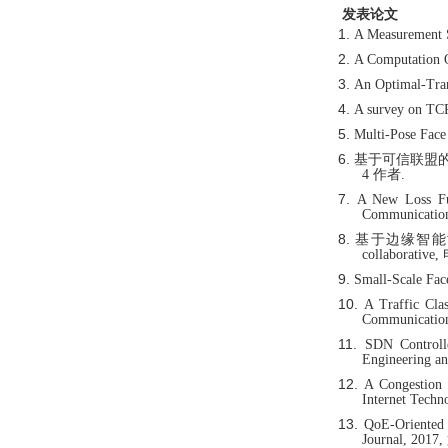
发表论文
1.
A Measurement
2.
A Computation 
3.
An Optimal-Tra
4.
A survey on T
5.
Multi-Pose Face
6.
基于可信联盟
4 作者
.
7.
A New Loss Fun
Communicati
8.
基于边缘智能
collaborati
9.
Small-Scale Fa
10.
A Traffic Cla
Communicati
11.
SDN Controll
Engineering 
12.
A Congestion 
Internet Techn
13.
QoE-Oriented 
Journal, 201