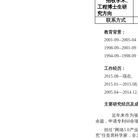
招收学术、
工程博士生研
究方向
联系方式
教育背景：
2001-09--20
1998-09--20
1994-09--19
工作经历：
2015
.
08
—
现在,
2015
.
01—2015
2005
.
04—2014
.
1
主要研究经历及
近年来作为
余篇，申请专利60余
担任
“网络
5.0
究”任首席科学家，全