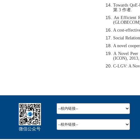
14.
Towards QoE-ba
第 3 作者
.
15.
An Efficient 
(GLOBECOM)
16.
A cost-effecti
17.
Social Relati
18.
A novel coope
19.
A Novel Peer 
(ICON), 201
20.
C-LGV: A Nove
微信公众号