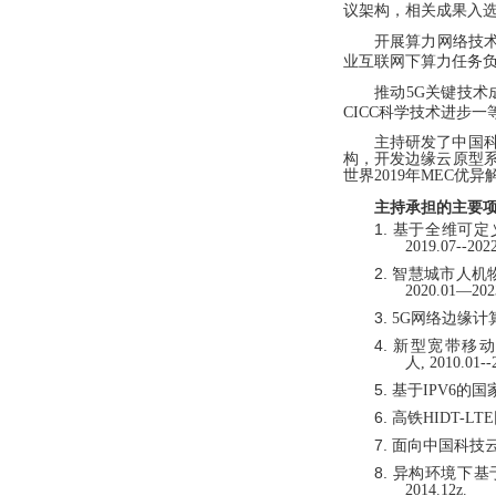
议架构，相关成果入选
开展算力网络技
业互联网下算力任务
推动
5G关键技术
CICC科学技术进步
一
主持研发了中国
构，开发边缘云原型
世界2019年MEC优
主持承担的主要
1.
基于全维可定
2019
.
07--2022
2.
智慧城市人机
2020.01—202
3.
5G网络边缘计
4.
新型宽带移动
人
,
2010.01--
5.
基于
IPV6
的国
6.
高铁
HIDT-L
7.
面向中国科技
8.
异构环境下基
2014.12z.