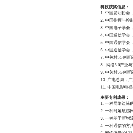
科技获奖
信息：
1.
中国发明协会
2.
中国指挥与控
3.
中国电子学会
4.
中国通信学会
5.
中国通信学会
6.
中国通信学会
7.
中关村
5G
创新
8.
网络
5.0
产业与
9.
中关村
5G
创新
10.
广电总局，
广
11.
中国电影电视
主要
专利成果：
1.
一种网络边缘
2.
一种时延敏感
3.
一种基于新增
4.
一种通信的方