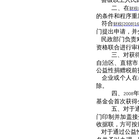
二、在
财税[
的条件和程序重
符合
财税[2008]1
门提出申请，并
民政部门负责
资格联合进行审
三、对获
自治区、直辖市
公益性捐赠税前
企业或个人在
除。
四、
2008
基金会首次获得
五、对于
门印制并加盖接
收据联，方可按
对于通过公益