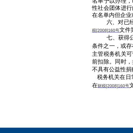
名单予以办理，
性社会团体进行
在名单内但企业
六、对已
文件
税[2008]160
号
七、获得
条件之一，或存
主管税务机关可
前扣除。同时，
不具有公益性捐
税务机关在日
在
财税[2008]160
号