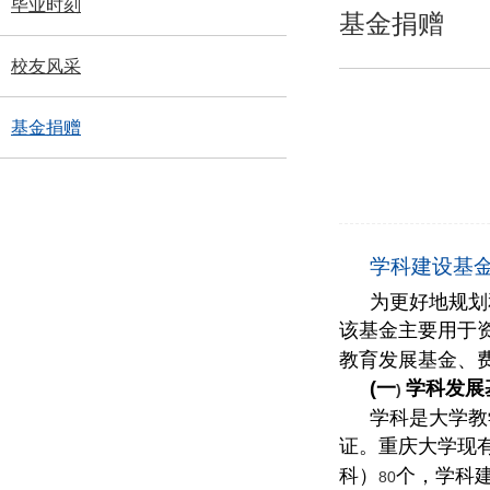
毕业时刻
基金捐赠
校友风采
基金捐赠
学科建设基
为更好地规划
该基金主要用于
教育发展基金、
(
一
学科发展
)
学科是大学教
证。重庆大学现
科）
个，学科
80