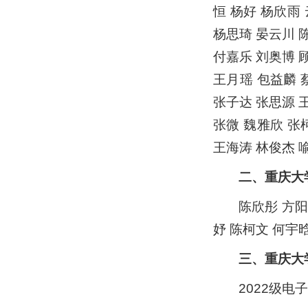
恒 杨好 杨欣雨
杨思琦 晏云川 
付嘉乐 刘奥博 
王月瑶 包益麟 
张子达 张思源 
张微 魏雅欣 张
王海涛 林俊杰 
二、重庆大
陈欣彤 方阳
妤 陈柯文 何宇
三、重庆大
2022级电